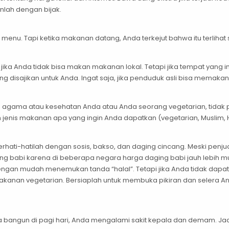
nlah dengan bijak.
enu. Tapi ketika makanan datang, Anda terkejut bahwa itu terlihat 
jika Anda tidak bisa makan makanan lokal. Tetapi jika tempat yang 
ng disajikan untuk Anda. Ingat saja, jika penduduk asli bisa memaka
a agama atau kesehatan Anda atau Anda seorang vegetarian, tidak p
enis makanan apa yang ingin Anda dapatkan (vegetarian, Muslim, 
erhati-hatilah dengan sosis, bakso, dan daging cincang. Meski penj
 babi karena di beberapa negara harga daging babi jauh lebih mu
ngan mudah menemukan tanda “halal”. Tetapi jika Anda tidak dapat
anan vegetarian. Bersiaplah untuk membuka pikiran dan selera An
a bangun di pagi hari, Anda mengalami sakit kepala dan demam. Ja