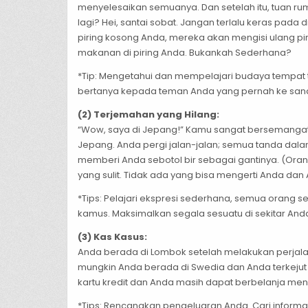
menyelesaikan semuanya. Dan setelah itu, tuan r
lagi? Hei, santai sobat. Jangan terlalu keras pada 
piring kosong Anda, mereka akan mengisi ulang p
makanan di piring Anda. Bukankah Sederhana?
*Tip: Mengetahui dan mempelajari budaya tempat 
bertanya kepada teman Anda yang pernah ke s
(2) Terjemahan yang Hilang:
“Wow, saya di Jepang!” Kamu sangat bersemanga
Jepang. Anda pergi jalan-jalan; semua tanda dal
memberi Anda sebotol bir sebagai gantinya. (Or
yang sulit. Tidak ada yang bisa mengerti Anda da
*Tips: Pelajari ekspresi sederhana, semua orang 
kamus. Maksimalkan segala sesuatu di sekitar An
(3) Kas Kasus:
Anda berada di Lombok setelah melakukan perjalan
mungkin Anda berada di Swedia dan Anda terkej
kartu kredit dan Anda masih dapat berbelanja men
*Tips: Rencanakan pengeluaran Anda. Cari informas