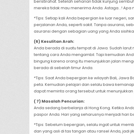
beristirahat. Setelah seharian tidak kunjung semb
mereka tidak mau menerima Anda. Astaga…! Apa
*Tips: Setiap kali Anda bepergian ke luar negeri
perjalanan Anda, seperti sakit. Tanpa asuransi, s
asuransi dengan sebagian uang yang Anda sisihkan
(6) Kesulitan Arah:
Anda berada di suatu tempat di Jawa. Sudah larut
tentang cara Anda mengambil. Tapi kemudian Anda 
bingung karena orang itu menunjukkan jalan mengg
berada di sebelah timur Anda.
*Tips: Saat Anda bepergian ke wilayah Bali, Jawa
peta. Kemudian pelajari dan selalu bawa kemanap
dapat meminta orang tersebut untuk menunjukkan
( 7) Masalah Pencurian:
Anda sedang berbelanja di Hong Kong. Ketika An
paspor Anda. Hari yang seharusnya menjadi hari 
*Tips: Sebelum bepergian, selalu ingat untuk mem
dan yang asli di tas tangan atau ransel Anda, jadi