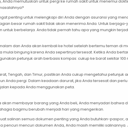
uh, Anda memutuskan untuk pergi ke rumah sakit untuk menemui dokter
 masalahnya?
, sangat penting untuk melengkapi diri Anda dengan asuransi yang 
ebagian besar rumah sakit tidak akan menerima Anda. Untuk berjaga-j
 untuk berbelanja. Anda tidak pernah tahu apa yang mungkin terjad
 malam dan Anda akan kembali ke hotel setelah bertemu teman di ma
mulai bingung karena Anda sepertinya tersesat. Ketika Anda berta
unakan petunjuk arah berbasis kompas: cukup ke barat sekitar 100 
 Barat, Tengah, dan Timur, pastikan Anda cukup mengetahui petunju
un Anda pergi. Dalam keadaan darurat, jika Anda tersesat dan pe
 jalan kepada Anda menggunakan peta.
da akan membayar barang yang Anda beli, Anda menyadari bahwa d
bahagia bagimu berubah menjadi hari yang mengerikan.
buat salinan semua dokumen penting yang Anda butuhkan-paspor, asur
 jika pencuri mencuri dokumen Anda, Anda masih memiliki salinannya