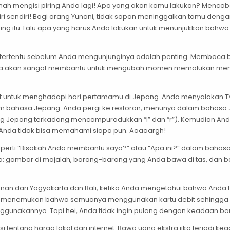
umah mengisi piring Anda lagi! Apa yang akan kamu lakukan? Menc
diri sendiri! Bagi orang Yunani, tidak sopan meninggalkan tamu dengan
iring itu. Lalu apa yang harus Anda lakukan untuk menunjukkan ba
tertentu sebelum Anda mengunjunginya adalah penting. Membaca buk
ana akan sangat membantu untuk mengubah momen memalukan men
t untuk menghadapi hari pertamamu di Jepang. Anda menyalakan 
am bahasa Jepang. Anda pergi ke restoran, menunya dalam bahasa 
ang Jepang terkadang mencampuradukkan “I” dan “r”). Kemudian An
n Anda tidak bisa memahami siapa pun. Aaaaargh!
seperti “Bisakah Anda membantu saya?” atau “Apa ini?” dalam bahas
da: gambar di majalah, barang-barang yang Anda bawa di tas, dan b
an dari Yogyakarta dan Bali, ketika Anda mengetahui bahwa Anda ti
ut menemukan bahwa semuanya menggunakan kartu debit sehingga A
ggunakannya. Tapi hei, Anda tidak ingin pulang dengan keadaan ba
i tentang harga lokal dari internet. Bawa uang ekstra jika terjadi 