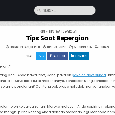
Search for:
HOME
»
TIPS SAAT BEPERGIAN
Tips Saat Bepergian
ON TIPS SAAT BE
POSTED IN
FRANCE-PETANQUE.INFO
JUNE 29, 2020
33 COMMENTS
BUDAYA
SHARE:
X
FACEBOOK
LINKEDIN
rgi …”
ang perlu Anda bawa: tiket, uang, pakaian
pakaian adat sunda
, hm
na jika…Saya tidak suka makanannya, kehabisan uang, tersesat…? 
di selama perjalanan? Cari tahu beberapa hal tidak menyenangkan yan
malam oleh keluarga Yunani. Mereka melayani Anda sepiring maka
ka mengisi piring kosong Anda dengan makanan lagi. Mencoba bers