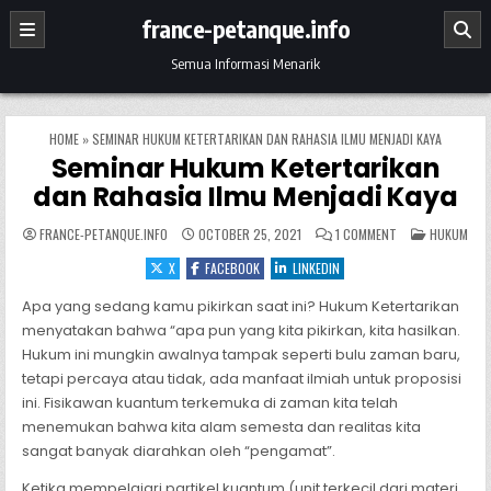
Skip to content
france-petanque.info
Semua Informasi Menarik
HOME
»
SEMINAR HUKUM KETERTARIKAN DAN RAHASIA ILMU MENJADI KAYA
Seminar Hukum Ketertarikan
dan Rahasia Ilmu Menjadi Kaya
ON SEMINAR HUKU
POSTED IN
FRANCE-PETANQUE.INFO
OCTOBER 25, 2021
1 COMMENT
HUKUM
X
FACEBOOK
LINKEDIN
Apa yang sedang kamu pikirkan saat ini? Hukum Ketertarikan
menyatakan bahwa “apa pun yang kita pikirkan, kita hasilkan.
Hukum ini mungkin awalnya tampak seperti bulu zaman baru,
tetapi percaya atau tidak, ada manfaat ilmiah untuk proposisi
ini. Fisikawan kuantum terkemuka di zaman kita telah
menemukan bahwa kita alam semesta dan realitas kita
sangat banyak diarahkan oleh “pengamat”.
Ketika mempelajari partikel kuantum (unit terkecil dari materi