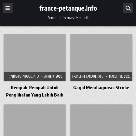
Skip to content
france-petanque.info
Semua Informasi Menarik
FRANCE-PETANQUE.INFO
APRIL 3, 2023
FRANCE-PETANQUE.INFO
MARCH 31, 2023
Rempah-Rempah Untuk
Gagal Mendiagnosis Stroke
Penglihatan Yang Lebih Baik