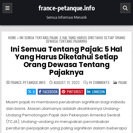
Skip to content
france-petanque.info
Semua Informasi Menarik
HOME
»
INI SEMUA TENTANG PAJAK: 5 HAL YANG HARUS DIKETAHUI SETIAP ORANG
DEWASA TENTANG PAJAKNYA
Ini Semua Tentang Pajak: 5 Hal
Yang Harus Diketahui Setiap
Orang Dewasa Tentang
Pajaknya
ON INI SEMUA T
POSTED I
FRANCE-PETANQUE.INFO
AUGUST 31, 2023
14 COMMENTS
PAJAK
X
FACEBOOK
PINTEREST
LINKEDIN
Musim pajak ini membawa perubahan signifikan bagi individu
dan bisnis. Alasan utamanya adalah disahkannya Undang-
Undang Pemotongan Pajak dan Pekerjaan Amerika Serikat
(TCJA). Undang-undang ini merupakan perombakan
peraturan perpajakan yang paling signifikan dalam beberapa