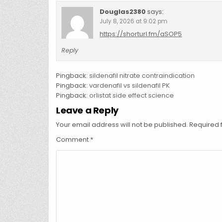
Douglas2380
says:
July 8, 2026 at 9:02 pm
https://shorturl.fm/aSOP5
Reply
Pingback:
sildenafil nitrate contraindication
Pingback:
vardenafil vs sildenafil PK
Pingback:
orlistat side effect science
Leave a Reply
Your email address will not be published.
Required 
Comment
*