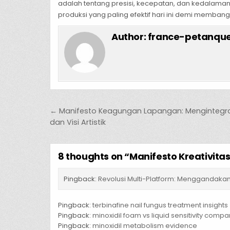
adalah tentang presisi, kecepatan, dan kedalaman
produksi yang paling efektif hari ini demi memba
Author:
france-petanque
Post navigation
← Manifesto Keagungan Lapangan: Mengintegras
dan Visi Artistik
8 thoughts on “
Manifesto Kreativita
Pingback:
Revolusi Multi-Platform: Menggandakan P
Pingback:
terbinafine nail fungus treatment insights
Pingback:
minoxidil foam vs liquid sensitivity compa
Pingback:
minoxidil metabolism evidence