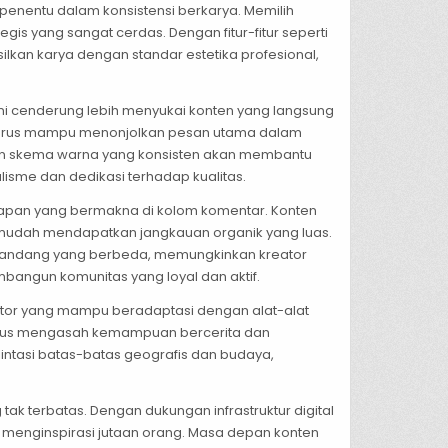
or penentu dalam konsistensi berkarya. Memilih
s yang sangat cerdas. Dengan fitur-fitur seperti
lkan karya dengan standar estetika profesional,
 kini cenderung lebih menyukai konten yang langsung
tan harus mampu menonjolkan pesan utama dalam
 dan skema warna yang konsisten akan membantu
isme dan dedikasi terhadap kualitas.
kapan yang bermakna di kolom komentar. Konten
 mudah mendapatkan jangkauan organik yang luas.
t pandang yang berbeda, memungkinkan kreator
bangun komunitas yang loyal dan aktif.
reator yang mampu beradaptasi dengan alat-alat
n terus mengasah kemampuan bercerita dan
intasi batas-batas geografis dan budaya,
 tak terbatas. Dengan dukungan infrastruktur digital
g menginspirasi jutaan orang. Masa depan konten