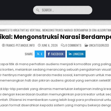
Search for:
MANIFESTO KREATIVITAS VERTIKAL: MENGONSTRUKSI NARASI BERDAMPAK DI ERA ALGORITM
tikal: Mengonstruksi Narasi Berdamp
ON MANIFESTO KREATIV
POSTED IN
FRANCE-PETANQUE.INFO
JUNE 6, 2026
8 COMMENTS
UNCATEGORIZED
SHARE:
X
FACEBOOK
LINKEDIN
pai titik di mana perhatian audiens menjadi komoditas yang paling b
uksi konten, melainkan sedang merancang sebuah pengalaman vis
nti-hentinya mengalir di beranda media sosial, kemampuan untuk me
memenangkan hati dan pikiran audiens global yang semakin selektif
di klip-klip pendek yang dinamis memerlukan ketajaman insting krea
asi dengan kecerdasan buatan memungkinkan para kreator untuk s
ntah. Efisiensi ini memberikan ruang lebih bagi para profesional 
ian format diserahkan kepada sistem yang mampu bekerja dengan p