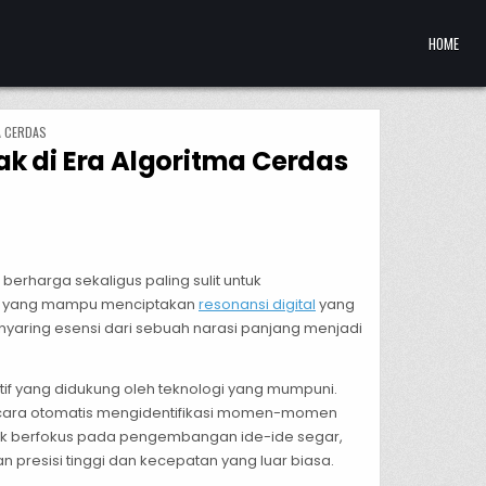
HOME
A CERDAS
ak di Era Algoritma Cerdas
ITAS VERTIKAL: MENGONSTRUKSI NARASI BERDAMPAK DI ERA ALGORITMA CERDAS
erharga sekaligus paling sulit untuk
ual yang mampu menciptakan
resonansi digital
yang
nyaring esensi dari sebuah narasi panjang menjadi
.
tif yang didukung oleh teknologi yang mumpuni.
ecara otomatis mengidentifikasi momen-momen
untuk berfokus pada pengembangan ide-ide segar,
resisi tinggi dan kecepatan yang luar biasa.