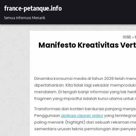
Skip to content
france-petanque.info
Semua Informasi Menarik
HOME
»
Manifesto Kreativitas Ver
Dinamika konsumsi media di tahun 2026 telah menca
dipertahankan. Kita tidak lagi sekadar memprod
mendalam. Di tengah banjir informasi yang tak he
fragmen yang impactful adalah kunci utama untuk 
Transformasi dari konten berdurasi panjang menja
Penggunaan
aplikasi clipper video
yang terintegr
paling menarik (highlight) dari sebuah rekaman me
sementara urusan teknis pemotongan dan penyesua