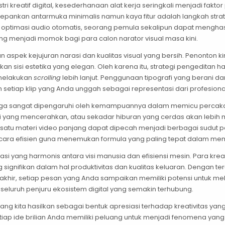
stri kreatif digital, kesederhanaan alat kerja seringkali menjadi fakt
ankan antarmuka minimalis namun kaya fitur adalah langkah strategi
n optimasi audio otomatis, seorang pemula sekalipun dapat menghasi
ng menjadi momok bagi para calon narator visual masa kini.
an aspek kejujuran narasi dan kualitas visual yang bersih. Penonton
aikan sisi estetika yang elegan. Oleh karena itu, strategi pengedi
 melakukan
scrolling
lebih lanjut. Penggunaan tipografi yang berani
setiap klip yang Anda unggah sebagai representasi dari profesional
n juga sangat dipengaruhi oleh kemampuannya dalam memicu perca
 yang mencerahkan, atau sekadar hiburan yang cerdas akan lebih
 satu materi video panjang dapat dipecah menjadi berbagai sudu
ecara efisien guna menemukan formula yang paling tepat dalam mem
rasi yang harmonis antara visi manusia dan efisiensi mesin. Para k
g signifikan dalam hal produktivitas dan kualitas keluaran. Denga
khir, setiap pesan yang Anda sampaikan memiliki potensi untuk mel
seluruh penjuru ekosistem digital yang semakin terhubung.
ang kita hasilkan sebagai bentuk apresiasi terhadap kreativitas yang
etiap ide brilian Anda memiliki peluang untuk menjadi fenomena yan