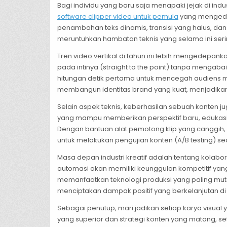
Bagi individu yang baru saja menapaki jejak di indu
software clipper video untuk pemula
yang mengedep
penambahan teks dinamis, transisi yang halus, da
meruntuhkan hambatan teknis yang selama ini seri
Tren video vertikal di tahun ini lebih mengedepank
pada intinya (straight to the point) tanpa mengab
hitungan detik pertama untuk mencegah audiens
membangun identitas brand yang kuat, menjadikan 
Selain aspek teknis, keberhasilan sebuah konte
yang mampu memberikan perspektif baru, edukasi
Dengan bantuan alat pemotong klip yang canggih,
untuk melakukan pengujian konten (A/B testing) s
Masa depan industri kreatif adalah tentang kolabo
automasi akan memiliki keunggulan kompetitif yan
memanfaatkan teknologi produksi yang paling muta
menciptakan dampak positif yang berkelanjutan di 
Sebagai penutup, mari jadikan setiap karya visual y
yang superior dan strategi konten yang matang, s