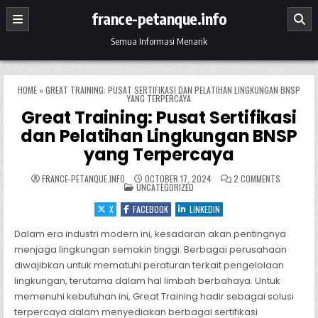
Skip to content
france-petanque.info
Semua Informasi Menarik
HOME
»
GREAT TRAINING: PUSAT SERTIFIKASI DAN PELATIHAN LINGKUNGAN BNSP
YANG TERPERCAYA
Great Training: Pusat Sertifikasi
dan Pelatihan Lingkungan BNSP
yang Terpercaya
ON GREAT 
FRANCE-PETANQUE.INFO
OCTOBER 17, 2024
2 COMMENTS
POSTED IN
UNCATEGORIZED
X
FACEBOOK
LINKEDIN
Dalam era industri modern ini, kesadaran akan pentingnya
menjaga lingkungan semakin tinggi. Berbagai perusahaan
diwajibkan untuk mematuhi peraturan terkait pengelolaan
lingkungan, terutama dalam hal limbah berbahaya. Untuk
memenuhi kebutuhan ini, Great Training hadir sebagai solusi
terpercaya dalam menyediakan berbagai sertifikasi