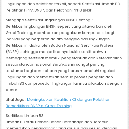
lingkungan dan pelatihan terkait, seperti Sertifikasi Limbah B3,
Pelatihan PPPA BNSP, dan Pelatihan PPPU BNSP.
Mengapa Sertifikasi Lingkungan BNSP Penting?
Sertifikasi lingkungan BNSP, seperti yang ditawarkan oleh
Great Training, memberikan pengakuan kompetensi bagi
individu yang berperan dalam pengelolaan lingkungan.
Sertifikasi ini diakui oleh Badan Nasional Sertifikasi Profesi
(BNSP), sehingga menjadikannya bukti otentik bahwa
pemegang sertifikat memiliki pengetahuan dan keterampilan
sesuai standar nasional. Sertifikasi ini sangat penting,
terutama bagi perusahaan yang harus mematuhi regulasi
lingkungan dan memastikan semua proses pengelolaan
limbah B3 dan prosedur lingkungan lainnya dilakukan dengan
benar.
Lihat Juga :
Meningkatkan Keahlian K3 dengan Pelatihan
Bersertifikasi BNSP di Great Training
Sertifikasi Limbah B3
Limbah B3 atau Limbah Bahan Berbahaya dan Beracun
memerlukan penanganan yang khusus dan sesuai dengan