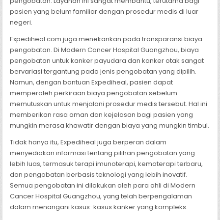
pengobatan. Layanan ini sangat membantu, terutama bagi
pasien yang belum familiar dengan prosedur medis di luar
negeri.
Expediheal.com juga menekankan pada transparansi biaya
pengobatan. Di Modern Cancer Hospital Guangzhou, biaya
pengobatan untuk kanker payudara dan kanker otak sangat
bervariasi tergantung pada jenis pengobatan yang dipilih.
Namun, dengan bantuan Expediheal, pasien dapat
memperoleh perkiraan biaya pengobatan sebelum
memutuskan untuk menjalani prosedur medis tersebut. Hal ini
memberikan rasa aman dan kejelasan bagi pasien yang
mungkin merasa khawatir dengan biaya yang mungkin timbul.
Tidak hanya itu, Expediheal juga berperan dalam
menyediakan informasi tentang pilihan pengobatan yang
lebih luas, termasuk terapi imunoterapi, kemoterapi terbaru,
dan pengobatan berbasis teknologi yang lebih inovatif.
Semua pengobatan ini dilakukan oleh para ahli di Modern
Cancer Hospital Guangzhou, yang telah berpengalaman
dalam menangani kasus-kasus kanker yang kompleks.