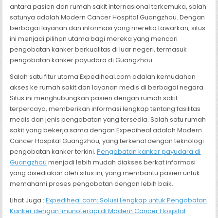
antara pasien dan rumah sakit internasional terkemuka, salah
satunya adalah Modern Cancer Hospital Guangzhou. Dengan
berbagai layanan dan informasi yang mereka tawarkan, situs
ini menjadi pilihan utama bagi mereka yang mencari
pengobatan kanker berkualitas di luar negeri, termasuk
pengobatan kanker payudara di Guangzhou.
Salah satu fitur utama Expediheal.com adalah kemudahan
akses ke rumah sakit dan layanan medis di berbagai negara.
Situs ini menghubungkan pasien dengan rumah sakit
terpercaya, memberikan informasi lengkap tentang fasilitas
medis dan jenis pengobatan yang tersedia. Salah satu rumah
sakit yang bekerja sama dengan Expediheal adalah Modern
Cancer Hospital Guangzhou, yang terkenal dengan teknologi
pengobatan kanker terkini.
Pengobatan kanker payudara di
Guangzhou
menjadi lebih mudah diakses berkat informasi
yang disediakan oleh situs ini, yang membantu pasien untuk
memahami proses pengobatan dengan lebih baik.
Lihat Juga :
Expediheal.com: Solusi Lengkap untuk Pengobatan
Kanker dengan Imunoterapi di Modern Cancer Hospital