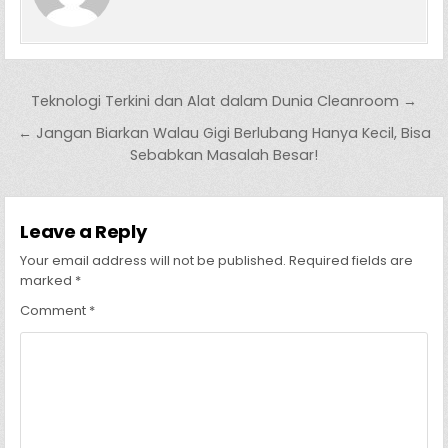
Post navigation
Teknologi Terkini dan Alat dalam Dunia Cleanroom →
← Jangan Biarkan Walau Gigi Berlubang Hanya Kecil, Bisa
Sebabkan Masalah Besar!
Leave a Reply
Your email address will not be published.
Required fields are
marked
*
Comment
*