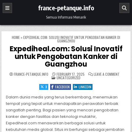
Skip to content
france-petanque.info
Semua Informasi Menarik
HOME
»
EXPEDIHEAL.COM: SOLUSI INOVATIF UNTUK PENGOBATAN KANKER DI
GUANGZHOU
Expediheal.com: Solusi Inovatif
untuk Pengobatan Kanker di
Guangzhou
ON EXPE
FRANCE-PETANQUE.INFO
FEBRUARY 17, 2025
LEAVE A COMMENT
POSTED IN
UNCATEGORIZED
X
FACEBOOK
LINKEDIN
Dalam dunia medis yang terus berkembang, menemukan
tempat yang tepat untuk mendapatkan perawatan terbaik
sangatlah penting. Bagi pasien yang mencari pengobatan
kanker dengan fasilitas dan teknologi mutakhir,
Expediheal.com menawarkan berbagai solusi untuk
kebutuhan medis global. Situs ini berfungsi sebagai jembatan