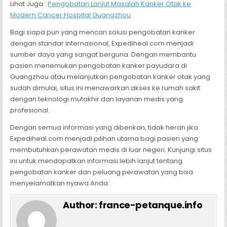
Lihat Juga :
Pengobatan Lanjut Masalah Kanker Otak ke
Modern Cancer Hospital Guangzhou
Bagi siapa pun yang mencari solusi pengobatan kanker
dengan standar internasional, Expediheal.com menjadi
sumber daya yang sangat berguna. Dengan membantu
pasien menemukan pengobatan kanker payudara di
Guangzhou atau melanjutkan pengobatan kanker otak yang
sudah dimulai, situs ini menawarkan akses ke rumah sakit
dengan teknologi mutakhir dan layanan medis yang
profesional.
Dengan semua informasi yang diberikan, tidak heran jika
Expediheal.com menjadi pilihan utama bagi pasien yang
membutuhkan perawatan medis di luar negeri. Kunjungi situs
ini untuk mendapatkan informasi lebih lanjut tentang
pengobatan kanker dan peluang perawatan yang bisa
menyelamatkan nyawa Anda.
Author:
france-petanque.info