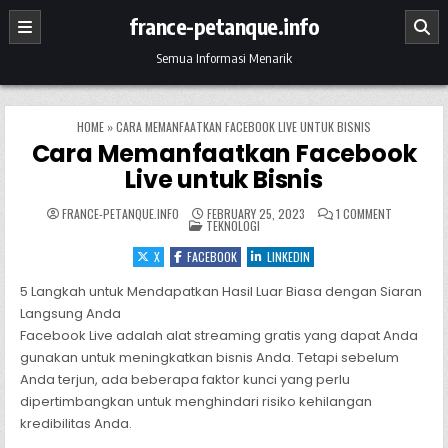
Skip to content
france-petanque.info
Semua Informasi Menarik
HOME
»
CARA MEMANFAATKAN FACEBOOK LIVE UNTUK BISNIS
Cara Memanfaatkan Facebook
Live untuk Bisnis
ON CARA M
FRANCE-PETANQUE.INFO
FEBRUARY 25, 2023
1 COMMENT
POSTED IN
TEKNOLOGI
X
FACEBOOK
LINKEDIN
5 Langkah untuk Mendapatkan Hasil Luar Biasa dengan Siaran
Langsung Anda
Facebook Live adalah alat streaming gratis yang dapat Anda
gunakan untuk meningkatkan bisnis Anda. Tetapi sebelum
Anda terjun, ada beberapa faktor kunci yang perlu
dipertimbangkan untuk menghindari risiko kehilangan
kredibilitas Anda.