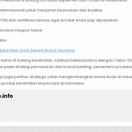
profesional di bidang formulasi suplemen dan minuman kesehatan.
internasional untuk menjamin keamanan dan kualitas.
POM dan sertifikasi lainnya agar produk Anda siap dipasarkan.
ala kecil maupun besar.
abio
duksi Fiber Drink Seperti Brand Ternama
 bisnis di bidang kesehatan, saatnya bekerjasama dengan Cabio. 
 pada strategi pemasaran dan brand building, sementara produksi d
i juga partner strategis untuk mengembangkan bisnis Anda di indu
 produk kesehatan terpercaya di Indonesia.
.info