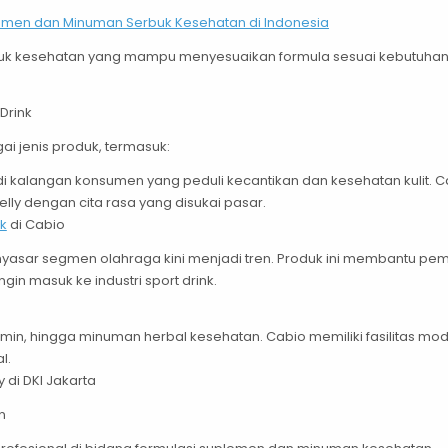
lemen dan Minuman Serbuk Kesehatan di Indonesia
uk kesehatan yang mampu menyesuaikan formula sesuai kebutuhan 
Drink
i jenis produk, termasuk:
r di kalangan konsumen yang peduli kecantikan dan kesehatan kuli
jelly dengan cita rasa yang disukai pasar.
k
di Cabio
yasar segmen olahraga kini menjadi tren. Produk ini membantu pem
in masuk ke industri sport drink.
vitamin, hingga minuman herbal kesehatan. Cabio memiliki fasilit
l.
 di DKI Jakarta
n