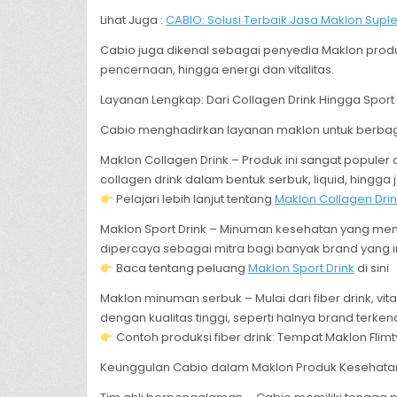
Lihat Juga :
CABIO: Solusi Terbaik Jasa Maklon Sup
Cabio juga dikenal sebagai penyedia Maklon prod
pencernaan, hingga energi dan vitalitas.
Layanan Lengkap: Dari Collagen Drink Hingga Sport 
Cabio menghadirkan layanan maklon untuk berbaga
Maklon Collagen Drink – Produk ini sangat popule
collagen drink dalam bentuk serbuk, liquid, hingga 
Pelajari lebih lanjut tentang
Maklon Collagen Drin
Maklon Sport Drink – Minuman kesehatan yang men
dipercaya sebagai mitra bagi banyak brand yang ing
Baca tentang peluang
Maklon Sport Drink
di sini
Maklon minuman serbuk – Mulai dari fiber drink, 
dengan kualitas tinggi, seperti halnya brand terkena
Contoh produksi fiber drink: Tempat Maklon Flimty
Keunggulan Cabio dalam Maklon Produk Kesehata