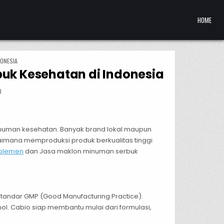
HOME
DONESIA
uk Kesehatan di Indonesia
RBAIK JASA MAKLON SUPLEMEN DAN MINUMAN SERBUK KESEHATAN DI INDONESIA
D
inuman kesehatan. Banyak brand lokal maupun
gaimana memproduksi produk berkualitas tinggi
uplemen
dan Jasa maklon minuman serbuk
tandar GMP (Good Manufacturing Practice).
l. Cabio siap membantu mulai dari formulasi,