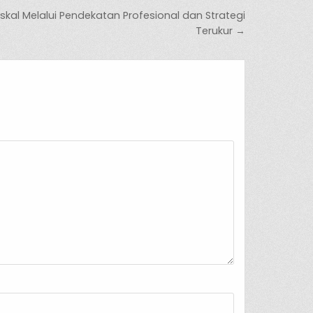
skal Melalui Pendekatan Profesional dan Strategi
Terukur →