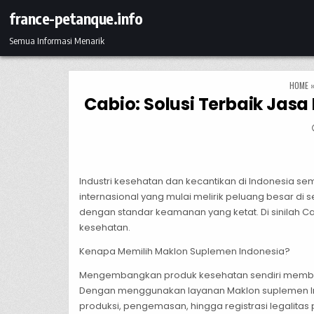
Skip to content
france-petanque.info
Semua Informasi Menarik
HOME
Cabio: Solusi Terbaik Ja
Industri kesehatan dan kecantikan di Indonesia 
internasional yang mulai melirik peluang besar di
dengan standar keamanan yang ketat. Di sinilah C
kesehatan.
Kenapa Memilih Maklon Suplemen Indonesia?
Mengembangkan produk kesehatan sendiri membutuh
Dengan menggunakan layanan Maklon suplemen Indo
produksi, pengemasan, hingga registrasi legalitas 